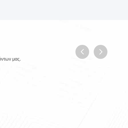
όντων μας.
prev
next