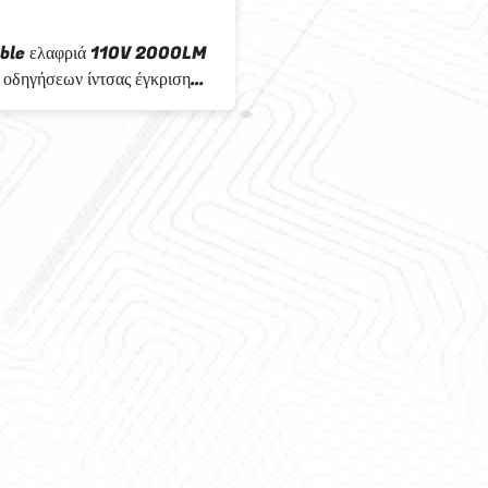
le ελαφριά 110V 2000LM
οδηγήσεων ίντσας έγκριση
ξίας για το λουτρό