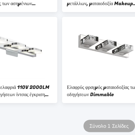
ς των ασημένιων
μετάλλων, ματαιοδοξία Makeup
4 ίντσα που εξασθενίζει
ελαφρύ 220V
μένο
ελαφριά 110V 2000LM
Ελαφρύς φραγμός ματαιοδοξίας τ
ήσεων ίντσας έγκριση
οδηγήσεων Dimmable
 για το λουτρό
Σύνολο 1 Σελίδες