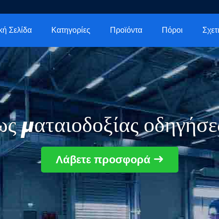
κή Σελίδα
Κατηγορίες
Προϊόντα
Πόροι
ς ματαιοδοξίας οδηγήσ
Λάβετε προσφορά