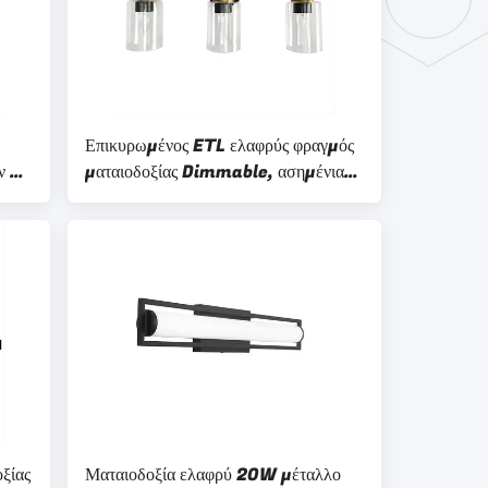
Επικυρωμένος ETL ελαφρύς φραγμός
ν 24
ματαιοδοξίας Dimmable, ασημένια
σεων
ελαφριά κοu'φώματα 2000LM
λουτρών
ξίας
Ματαιοδοξία ελαφρύ 20W μέταλλο