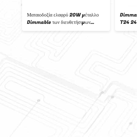
ματα
Ματαιοδοξία ελαφρύ 20W μέταλλο
Dimmab
δοξία
Dimmable των διευθετήσιμων
T24 24 
ενσωματωμένη οδηγήσεων 24 ίντσας
ματαιοδο
δοξίας
p