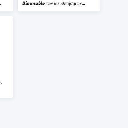
Dimmable των διευθετήσιμων
ενσωματωμένη οδηγήσεων 24 ίντσας
ων