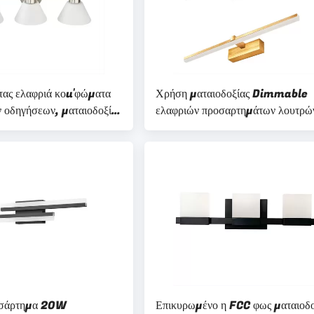
τας ελαφριά κοu'φώματα
Χρήση ματαιοδοξίας Dimmable
 οδηγήσεων, ματαιοδοξία
ελαφριών προσαρτημάτων λουτρώ
V 24 ίντσας
ίντσας των επαγγελματικών οδηγή
οσάρτημα 20W
Επικυρωμένο η FCC φως ματαιοδο