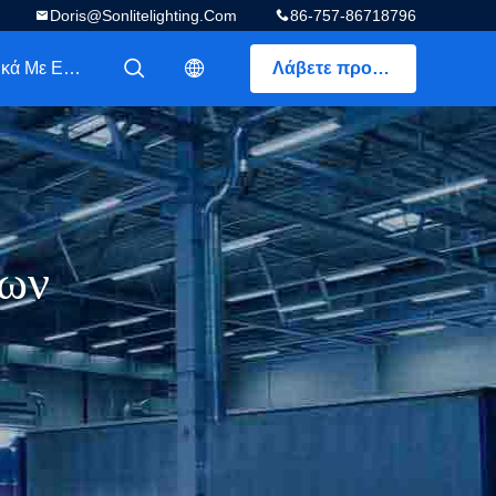
Doris@sonlitelighting.com
86-757-86718796
Σχετικά Με Εμάς
Λάβετε προσφορά
描述
描述
εων