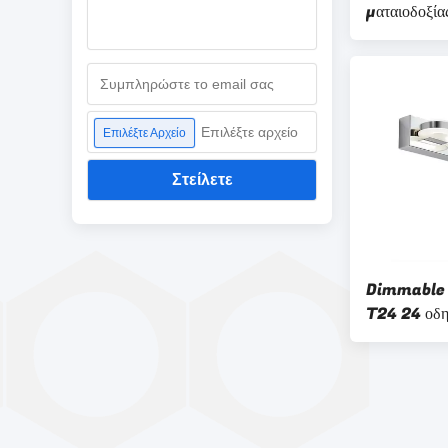
ματαιοδοξία
οδηγήσεων 2
UL επικυρω
Επιλέξτε αρχείο
Επιλέξτε Αρχείο
Στείλετε
Dimmable 
T24 24 οδηγ
ματαιοδοξίας