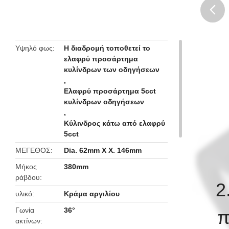
butto
Υψηλό φως
Η διαδρομή τοποθετεί το
ελαφρύ προσάρτημα
κυλίνδρων των οδηγήσεων
,
Ελαφρύ προσάρτημα 5cct
κυλίνδρων οδηγήσεων
,
Κύλινδρος κάτω από ελαφρύ
5cct
ΜΕΓΕΘΟΣ
Dia. 62mm Χ Χ. 146mm
Μήκος
380mm
ράβδου
2
υλικό
Κράμα αργιλίου
Γωνία
36°
π
ακτίνων