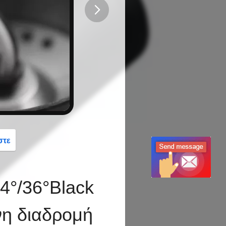
button
στε
24°/36°Black
νη διαδρομή