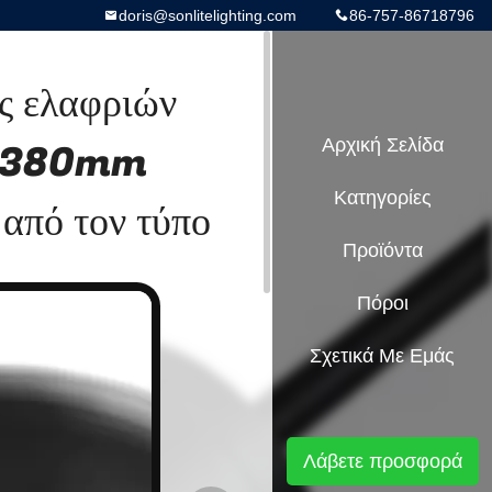
doris@sonlitelighting.com
86-757-86718796
ος ελαφριών
w 380mm
Αρχική Σελίδα
Κατηγορίες
από τον τύπο
Προϊόντα
Πόροι
Σχετικά Με Εμάς
Λάβετε προσφορά